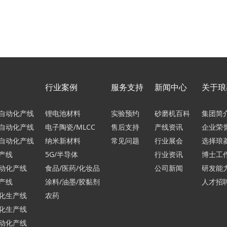
行业案例
服务支持
新闻中心
关于琅
自动化产线
锂电池材料
实验预约
砂磨机百科
集团简
自动化产线
电子陶瓷/MLCC
售后支持
产线资讯
企业荣
自动化产线
纳米新材料
常见问题
行业展会
选择琅
产线
5G/半导体
行业资讯
博士工
动化产线
食品/医药/化妆品
公司新闻
研发能
产线
涂料/油墨/胶黏剂
人才招
化生产线
农药
化生产线
动化产线