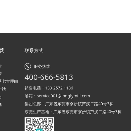
菱
联系方式
介
服务热线
誉
400-666-5813
菱七大理由
销售电话：
139 2572 1186
作站
邮箱：
service001@longlymill.com
力
集团总部：广东省东莞市寮步镇芦溪二路40号3栋
聘
东莞生产基地：广东省东莞市寮步镇芦溪二路40号3栋