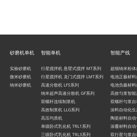
砂磨机单机
智能单机
智能产线
实验砂磨机
行星搅拌机 悬臂式搅拌 MT系列
超细纳米粉体
微米砂磨机
行星搅拌机 龙门式搅拌 LMT系列
电池正极材料
纳米砂磨机
高速分散机 LFS系列
电池负极材料
纳米超声高速分散机 GF系列
高效匀浆智能
双螺杆连续制浆机
双螺杆匀浆自
高效制浆机 LLG系列
涂料自动化生
高压均质机
陶瓷材料自动
单级卧式乳化机 TRL1系列
涂覆材料自动
三级卧式乳化机 TRL3系列
双行星匀浆自