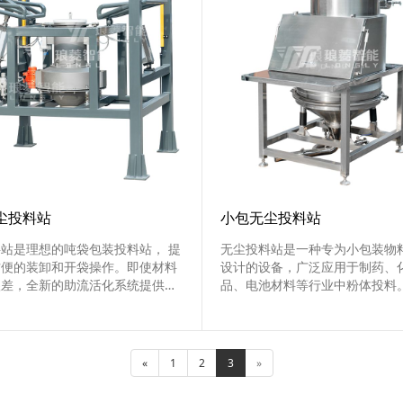
尘投料站
小包无尘投料站
站是理想的吨袋包装投料站， 提
无尘投料站是一种专为小包装物
方便的装卸和开袋操作。即使材料
设计的设备，广泛应用于制药、
很差，全新的助流活化系统提供无
品、电池材料等行业中粉体投料
的效率，简单且节省成本的操作。
不锈钢制作的投料站材质坚固耐
蚀性强，能够适应各种严苛的工
具有负压结构，可以有效防止粉
«
1
2
3
»