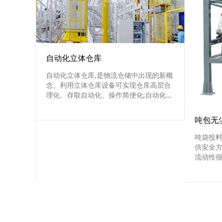
自动化立体仓库
自动化立体仓库,是物流仓储中出现的新概
念。利用立体仓库设备可实现仓库高层合
理化、存取自动化、操作简便化;自动化立
体仓库是当前技术水平较高的形式。自动
化立体仓库的主体由货架、巷道式堆垛起
吨包无
重机、入(出)库工作台和自动运进(出)及操
作控制系统组成。
吨袋投料
供安全
流动性
与伦比