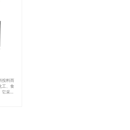
料投料而
化工、食
。它采用
用，耐腐
作环境，
尘扩散。