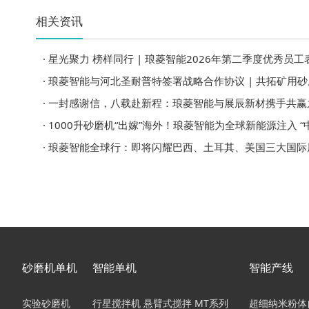
相关资讯
· 星光聚力 榜样同行 | 琅菱智能2026年第二季度优秀员
· 琅菱智能与河北圣耐普特签署战略合作协议 | 共拓矿用
· 一封感谢信，八载赴新程：琅菱智能与展辰新材携手共赢
· 1000升砂磨机“出嫁”海外！琅菱智能为全球新能源注入 “
· 琅菱智能全球行：即将闪耀巴西、土耳其、美国三大国际
砂磨机单机
智能单机
智能产线
实验砂磨机
行星搅拌机 悬臂式搅拌 MT系列
超细纳米粉体