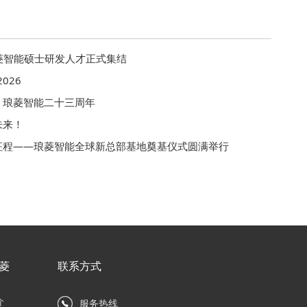
琅菱智能硕士研发人才正式集结
026
｜琅菱智能二十三周年
未来！
新征程——琅菱智能全球新总部基地奠基仪式圆满举行
菱
联系方式
介
服务热线