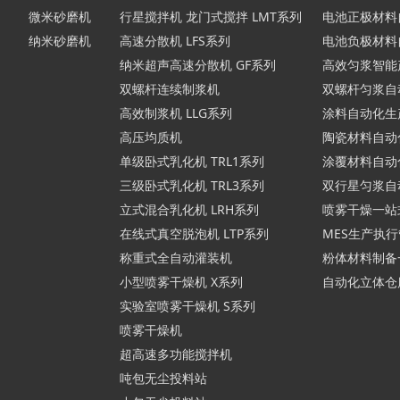
微米砂磨机
行星搅拌机 龙门式搅拌 LMT系列
电池正极材料
纳米砂磨机
高速分散机 LFS系列
电池负极材料
纳米超声高速分散机 GF系列
高效匀浆智能
双螺杆连续制浆机
双螺杆匀浆自
高效制浆机 LLG系列
涂料自动化生
高压均质机
陶瓷材料自动
单级卧式乳化机 TRL1系列
涂覆材料自动
三级卧式乳化机 TRL3系列
双行星匀浆自
立式混合乳化机 LRH系列
喷雾干燥一站
在线式真空脱泡机 LTP系列
MES生产执
称重式全自动灌装机
粉体材料制备
小型喷雾干燥机 X系列
自动化立体仓
实验室喷雾干燥机 S系列
喷雾干燥机
超高速多功能搅拌机
吨包无尘投料站