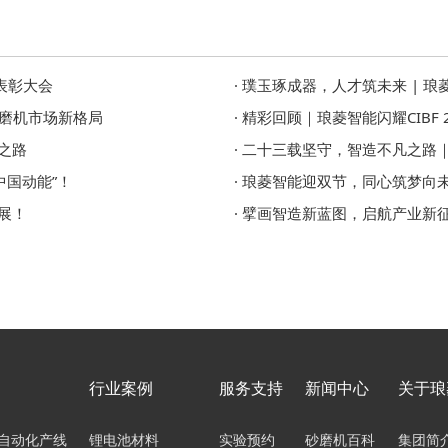
工表彰大会
· 璞玉琢成器，人才筑未来 | 
砂磨机市场新格局
· 精彩回顾｜琅菱智能闪耀CIBF 2
之路
· 二十三载坚守，智造不凡之路
中国动能”！
· 琅菱智能迎双节，同心筑梦向
展！
· 擘画智造新蓝图，启航产业
行业案例
服务支持
新闻中心
关于琅
自动化产线
锂电池材料
实验预约
砂磨机百科
集团简