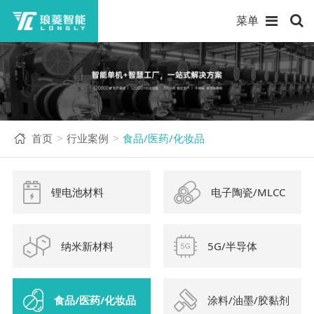
菜单
首页
行业案例
食品/医药/化妆品
>
>
锂电池材料
电子陶瓷/MLCC
纳米新材料
5G/半导体
食品/医药/化妆品
涂料/油墨/胶黏剂