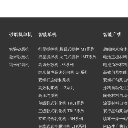
砂磨机单机
智能单机
智能产线
实验砂磨机
行星搅拌机 悬臂式搅拌 MT系列
超细纳米粉体
微米砂磨机
行星搅拌机 龙门式搅拌 LMT系列
电池正极材料
纳米砂磨机
高速分散机 LFS系列
电池负极材料
纳米超声高速分散机 GF系列
高效匀浆智能
双螺杆连续制浆机
双螺杆匀浆自
高效制浆机 LLG系列
涂料自动化生
高压均质机
陶瓷材料自动
单级卧式乳化机 TRL1系列
涂覆材料自动
三级卧式乳化机 TRL3系列
双行星匀浆自
立式混合乳化机 LRH系列
喷雾干燥一站
在线式真空脱泡机 LTP系列
MES生产执