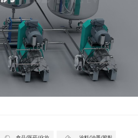
食品/医药/化妆
涂料/油墨/胶黏