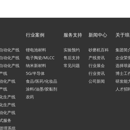
行业案例
服务支持
新闻中心
关于琅
自动化产线
锂电池材料
实验预约
砂磨机百科
集团简
自动化产线
电子陶瓷/MLCC
售后支持
产线资讯
企业荣
自动化产线
纳米新材料
常见问题
行业展会
选择琅
产线
5G/半导体
行业资讯
博士工
动化产线
食品/医药/化妆品
公司新闻
研发能
产线
涂料/油墨/胶黏剂
人才招
化生产线
农药
化生产线
动化产线
式服务
行管理系统