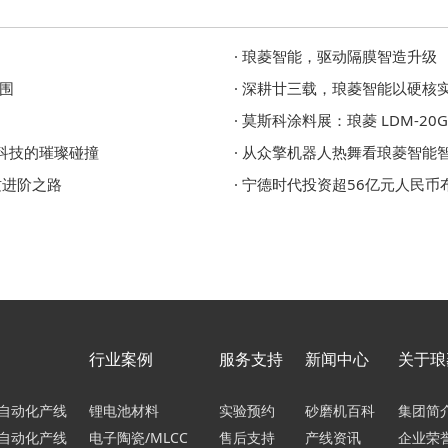
· 琅菱智能，驱动隔膜智造升级
突围
· 深耕廿三载，琅菱智能以硬核
· 莫斯科涂料展：琅菱 LDM-2
新科技的璀璨碰撞
· 从众擎机器人热舞看琅菱智能
质进阶之路
· 宁德时代投资超56亿元人民
行业案例
服务支持
新闻中心
关于琅
自动化产线
锂电池材料
实验预约
砂磨机百科
集团简
自动化产线
电子陶瓷/MLCC
售后支持
产线资讯
企业荣