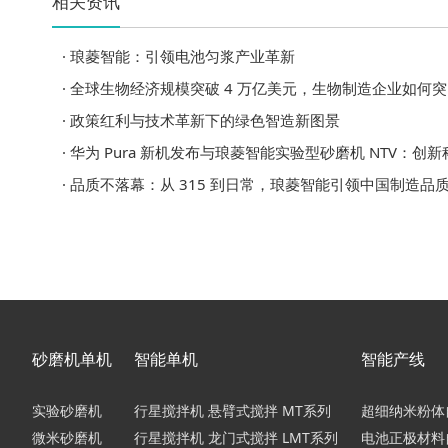
相关资讯
· 琅菱智能：引领电池匀浆产业革新
· 全球生物经济规模突破 4 万亿美元，生物制造企业如何
· 政策红利与技术革新下的绿色智造新图景
· 华为 Pura 新机发布与琅菱智能实验型砂磨机 NTV：创
· 品质不落幕：从 315 到日常，琅菱智能引领中国制造品
砂磨机单机
智能单机
智能产线
实验砂磨机
行星搅拌机 悬臂式搅拌 MT系列
超细纳米粉体
微米砂磨机
行星搅拌机 龙门式搅拌 LMT系列
电池正极材料