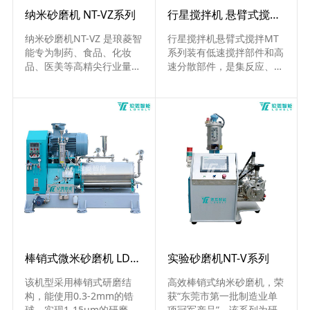
纳米砂磨机 NT-VZ系列
行星搅拌机 悬臂式搅拌 MT系列
纳米砂磨机NT-VZ 是琅菱智
行星搅拌机悬臂式搅拌MT
能专为制药、食品、化妆
系列装有低速搅拌部件和高
品、医美等高精尖行业量身
速分散部件，是集反应、混
打造的316 不锈钢纳米砂磨
合、混炼、分散为一体的高
机，能将材料精准细化至 1
效、多用途搅拌设备，分实
00nm - 2μm，杜绝污染风
验室行星搅拌机和量产型，
险，兼具连续与批量生产优
广泛应用于电池液、电极浆
势，灵活适配企业各类生产
料、粘合剂 、油墨、化
规模，高效转化产能。
工、食品、制药等各种各类
不同的行业。
棒销式微米砂磨机 LDM-D系列
实验砂磨机NT-V系列
该机型采用棒销式研磨结
高效棒销式纳米砂磨机，荣
构，能使用0.3-2mm的锆
获“东莞市第一批制造业单
球，实现1-15um的研磨细
项冠军产品”。该系列为研