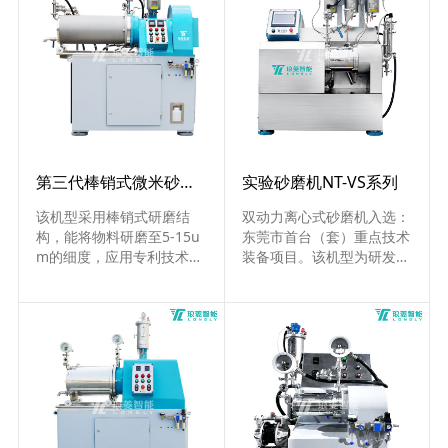
极、喷墨墨水、磷酸铁锂、
液及液态锂离子电池液。
氧化锆、隔热涂料、电子陶
瓷、LTC&MLCC、纳米硅、
硅酸锆、磁性材料等行业。
第三代棒销式微米砂磨机 LDM-C系列
实验砂磨机NT-VS系列
该机型采用棒销式研磨结
双动力离心式砂磨机入选：
构，能将物料研磨至5-15u
东莞市首台（套）重点技术
m的细度，应用专利技术的
装备项目。该机型为研发型
动态筛网珠料分离系统，适
设备，采用双动力结构，具
用于中高粘度的浆料......
备将材料研磨至50-500nm
的能力......