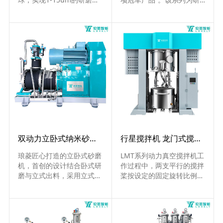
度，研磨效率高，适用于中
发型设备，采用棒销式研磨
低粘度的浆料.....
结构，具备将材料研磨至20
0nm-2um的能力，可同比
放大性能及产能与产业
化......
双动力立卧式纳米砂磨机 NT-VE系列
行星搅拌机 龙门式搅拌 LMT系列
琅菱匠心打造的立卧式砂磨
LMT系列动力真空搅拌机工
机，首创的设计结合卧式研
作过程中，两支平行的搅拌
磨与立式出料，采用立式
桨按设定的固定旋转比例运
+离心式出料方式，使用0.3
转，沿搅拌桶公转的同时亦
mm以下锆球时运行稳定，
快速自转，使物料由搅拌桶
研磨出料细度可达100nm
内壁移动到搅拌桨附近，特
以下，广泛应用于硅碳负
别适用于聚合物锂离子电池