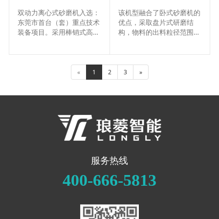
双动力离心式砂磨机入选：
该机型融合了卧式砂磨机的
东莞市首台（套）重点技术
优点，采取盘片式研磨结
装备项目。采用棒销式高效
构，物料的出料粒径范围为
研磨结构，运用（无网）离
5-25um，适用于研磨粘度
心分离原理，双动力使物料
不大于20000cps的浆
研磨与物料分离独立运行，
料......
是100nm细度实施稳定量
«
1
2
3
»
产为数不多的机器......
服务热线
400-666-5813