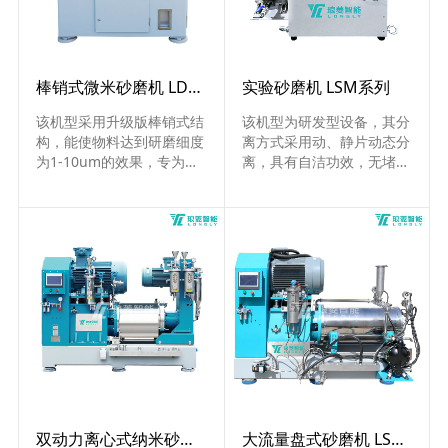
棒销式微米砂磨机 LDM-G系列
实验砂磨机 LSM系列
该机型采用升级版棒销式结
该机型为研发型设备，其分
构，能使物料达到研磨细度
离方式采用动、静片动态分
为1-10um的效果，专为高
离，具有自洁功效，无堵塞
粘度物料研制，适合连续、
现象；拆装方便，可快速转
批量生产......
换实验配方.....
双动力离心式纳米砂磨机 NT-VS系列
大流量盘式砂磨机 LSM系列